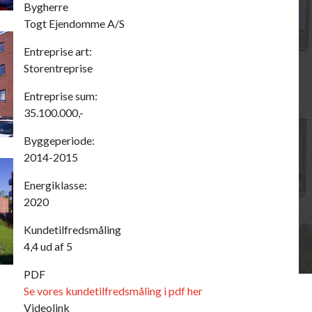
Bygherre
Togt Ejendomme A/S
Entreprise art:
Storentreprise
Entreprise sum:
35.100.000,-
Byggeperiode:
2014-2015
Energiklasse:
2020
Kundetilfredsmåling
4,4 ud af 5
PDF
Se vores kundetilfredsmåling i pdf her
Videolink