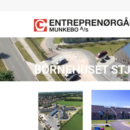
Gå
til
hovedindhold
BØRNEHUSET ST