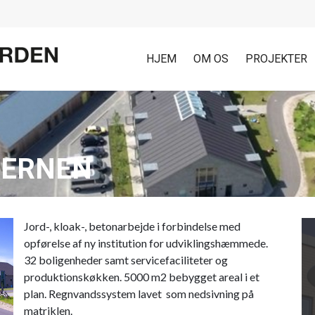
HJEM
OM OS
PROJEKTER
JERNEN
Jord-, kloak-, betonarbejde i forbindelse med
opførelse af ny institution for udviklingshæmmede.
32 boligenheder samt servicefaciliteter og
produktionskøkken. 5000 m2 bebygget areal i et
plan. Regnvandssystem lavet som nedsivning på
matriklen.