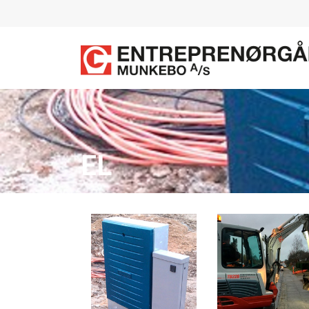
Gå
til
hovedindhold
EL